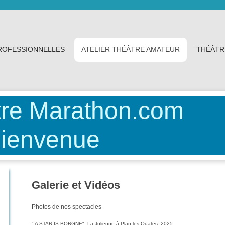
ROFESSIONNELLES
ATELIER THÉÂTRE AMATEUR
THÉÂTR
re Marathon.com
nvenue
Galerie et Vidéos
Photos de nos spectacles
" A STAR IS BORGNE" La Julienne à Plan-les-Ouates 2025